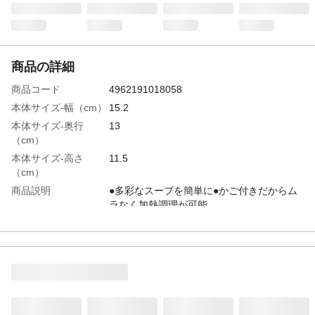
商品の詳細
商品コード
4962191018058
本体サイズ-幅（cm）
15.2
本体サイズ-奥行
13
（cm）
本体サイズ-高さ
11.5
（cm）
商品説明
●多彩なスープを簡単に●かご付きだからム
ラなく加熱調理が可能
容量
830ｍｌ
材質・素材
ポリプロピレン
耐熱／耐冷温度
140℃/-20℃
（℃）
生産国
日本