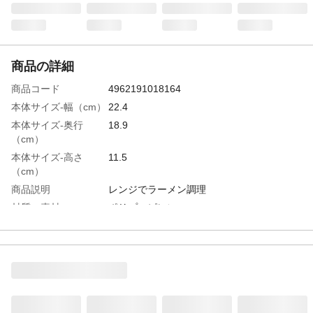
商品の詳細
商品コード
4962191018164
本体サイズ-幅（cm）
22.4
本体サイズ-奥行
18.9
（cm）
本体サイズ-高さ
11.5
（cm）
商品説明
レンジでラーメン調理
材質・素材
ポリプロピレン
生産国
日本