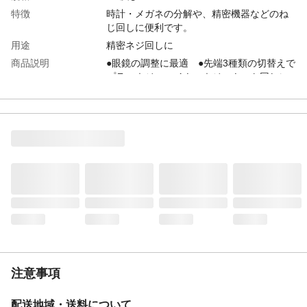
特徴
時計・メガネの分解や、精密機器などのね
じ回しに便利です。
用途
精密ネジ回しに
商品説明
●眼鏡の調整に最適 ●先端3種類の切替えで
プラスネジ、マイナスネジ、ナット回しに
使えます。 ●ナットは六角型、ヘクスロー
ブ型どちらにも対応します。 ●六
角/2.2mm ヘクスローブ/2.2~2.5mm
入数
1
材質
●グリップ/合金鋼 ●刃先/特殊合金鋼
焼入れ硬度
54~56
生産国
日本
重量
10g
注意事項
配送地域・送料について