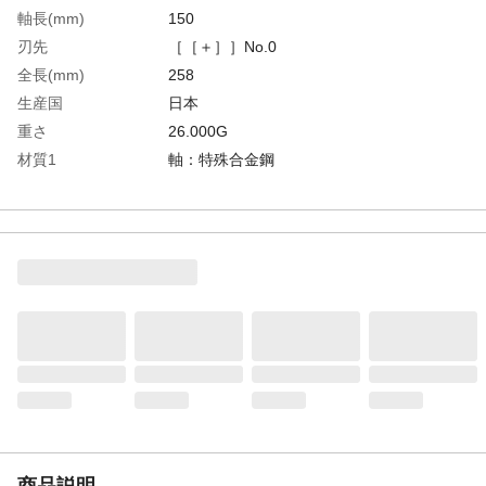
軸長(mm)
150
刃先
［［＋］］No.0
全長(mm)
258
生産国
日本
重さ
26.000G
材質1
軸：特殊合金鋼
材質2
グリップ：ポリプロピレン、エラストマー
樹脂
商品説明