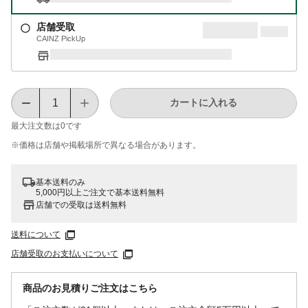
店舗受取
CAINZ PickUp
カートに入れる
最大注文数は
0
です
※価格は​店舗や​掲載場所で​異なる​場合が​あります。
基本送料のみ
5,000円以上ご注文で基本送料無料
店舗での受取は送料無料
送料について
店舗受取のお支払いについて
商品のお見積りご注文はこちら