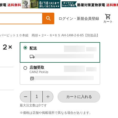
ログイン・新規会員登録
カート
イパービット１０本組 両頭＋２×－６×６５ AH-14M-2-6-65【別送品】
２×
配送
店舗受取
CAINZ PickUp
カートに入れる
最大注文数は
0
です
※価格は​店舗や​掲載場所で​異なる​場合が​あります。