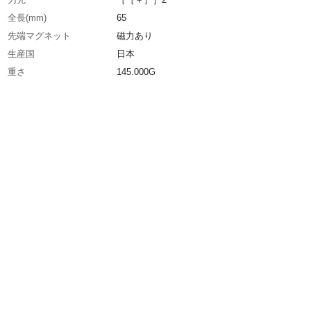
全長(mm)
65
先端マグネット
磁力あり
生産国
日本
重さ
145.000G
材質1
ビット材質：クローム・モリブデン・バナジウ