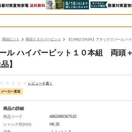
両頭ビット
両頭ドライバービット
【CAINZ-DASH】アネックスツール ハ
スツール ハイパービット１０本組 両頭＋
別送品】
レビューを書く
メーカー直送
商品の詳細
商品コード
4962485367510
シャンク径(mm)
H6.35
刃先
［［＋］］2