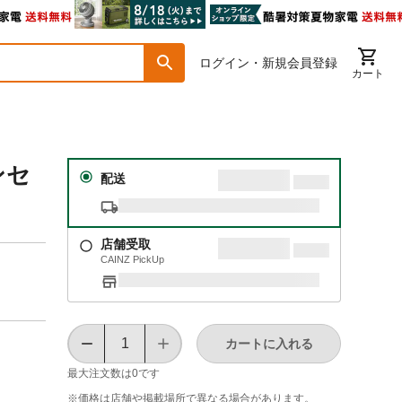
ログイン・新規会員登録
カート
ンセ
配送
店舗受取
CAINZ PickUp
カートに入れる
最大注文数は
0
です
※価格は​店舗や​掲載場所で​異なる​場合が​あります。