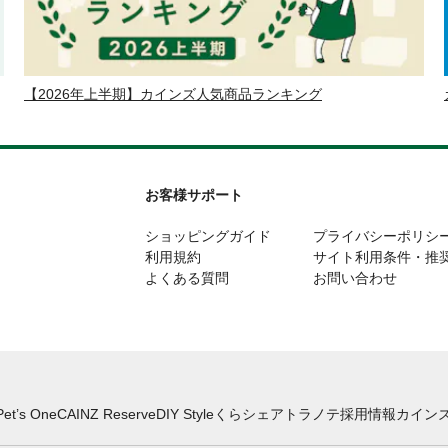
【2026年上半期】カインズ人気商品ランキング
お客様サポート
ショッピングガイド
プライバシーポリシ
利用規約
サイト利用条件・推
よくある質問
お問い合わせ
Pet’s One
CAINZ Reserve
DIY Style
くらシェア
トラノテ
採用情報
カインズ