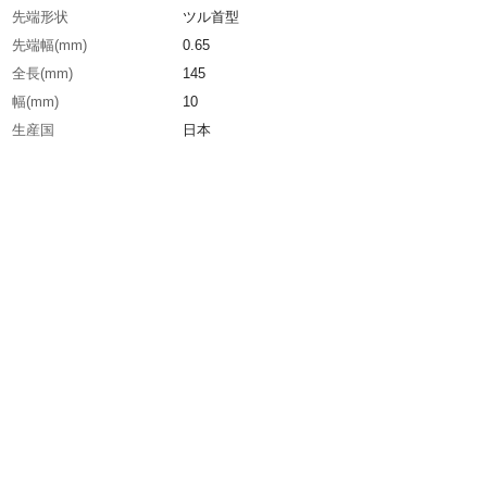
先端形状
ツル首型
先端幅(mm)
0.65
全長(mm)
145
幅(mm)
10
生産国
日本
重さ
10.000G
材質1
本体：特殊アルミニウム合金(A7075)
材質2
先端：ジルコニアセラミックス