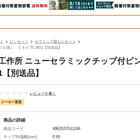
ト
ピンセット
セラミック製ピンセット
ル首） １４５ TC-B01【別送品】
谷川工作所 ニューセラミックチップ付ピ
01【別送品】
レビューを書く
メーカー直送
商品の詳細
商品コード
4962537511106
チップ先端幅(mm)
0.65