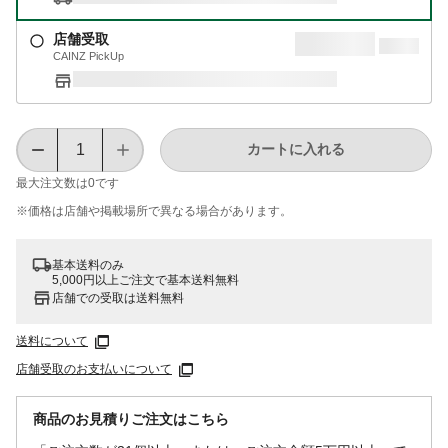
店舗受取
CAINZ PickUp
カートに入れる
最大注文数は
0
です
※価格は​店舗や​掲載場所で​異なる​場合が​あります。
基本送料のみ
5,000円以上ご注文で基本送料無料
店舗での受取は送料無料
送料について
店舗受取のお支払いについて
商品のお見積りご注文はこちら