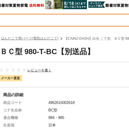
はんだこて用パーツ(電気はんだこて)
【CAINZ-DASH】白光 こて先 ＢＣ型 98
ＢＣ型 980-T-BC【別送品】
レビューを書く
メーカー直送
商品の詳細
商品コード
4962615002618
コテ先名称
BC型
適合機種
984・985
生産国
日本