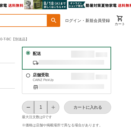
ログイン・新規会員登録
カート
0-T-BC【別送品】
配送
店舗受取
CAINZ PickUp
カートに入れる
最大注文数は
0
です
※価格は​店舗や​掲載場所で​異なる​場合が​あります。