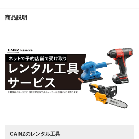
になります。火傷や発火、故障の恐れがあ
りますので以下の注意を守ってください●使
用しない時は電池を抜いておくこと●新しい
商品説明
電池と使用した電池、他の種類の電池を混
ぜて使わないこと。等
生産国
マレーシア
重量
110g(電池除く)
適合替刃
専用ヒーター
能力
有効切断寸法厚さ70mm 奥行130mm
CAINZのレンタル工具