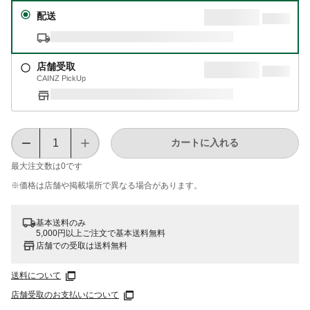
配送
店舗受取
CAINZ PickUp
カートに入れる
最大注文数は
0
です
※価格は​店舗や​掲載場所で​異なる​場合が​あります。
基本送料のみ
5,000円以上ご注文で基本送料無料
店舗での受取は送料無料
送料について
店舗受取のお支払いについて