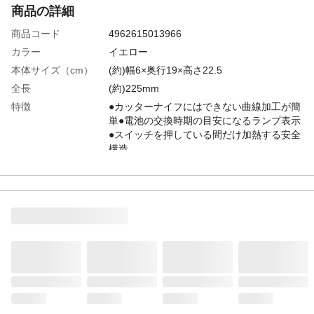
商品の詳細
商品コード
4962615013966
カラー
イエロー
本体サイズ（cm）
(約)幅6×奥行19×高さ22.5
全長
(約)225mm
特徴
●カッターナイフにはできない曲線加工が簡
単●電池の交換時期の目安になるランプ表示
●スイッチを押している間だけ加熱する安全
構造
用途
発泡スチロールの工作などに
商品説明
●持ち運びに便利な電池式●学園祭のイベン
トや小売店のPOP、学校教材やジオラマ製
作などにもご使用いただけます。
付属品／セット内容
替えヒーター1本
入数
1
商品仕様
乾電池仕様
材質
●本体/プラスチック●ヒーター部/スチール
使用上の注意
●ヒーター線とその付近は200℃以上の高温