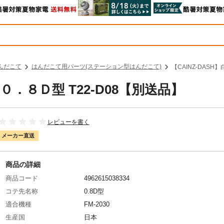
んだこて
はんだこて用パーツ(ステーション型はんだこて)
【CAINZ-DASH
 ０．８Ｄ型 T22-D08【別送品】
レビューを書く
メーカー直送
商品の詳細
商品コード
4962615038334
コテ先名称
0.8D型
適合機種
FM-2030
生産国
日本