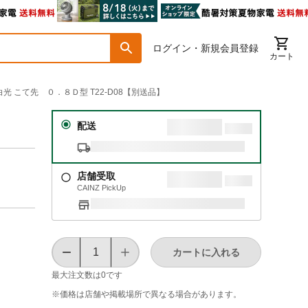
ログイン・新規会員登録
カート
】白光 こて先 ０．８Ｄ型 T22-D08【別送品】
配送
店舗受取
CAINZ PickUp
カートに入れる
最大注文数は
0
です
※価格は​店舗や​掲載場所で​異なる​場合が​あります。