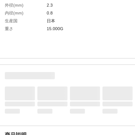
外径(mm)
2.3
内径(mm)
0.8
生産国
日本
重さ
15.000G
商品説明