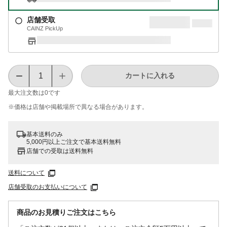
店舗受取
CAINZ PickUp
カートに入れる
最大注文数は
0
です
※価格は​店舗や​掲載場所で​異なる​場合が​あります。
基本送料のみ
5,000円以上ご注文で基本送料無料
店舗での受取は送料無料
送料について
店舗受取のお支払いについて
商品のお見積りご注文はこちら