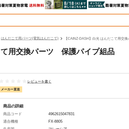
はんだこて用パーツ(電気はんだこて)
【CAINZ-DASH】白光 はんだこて用交
んだこて用交換パーツ 保護パイプ組品
レビューを書く
メーカー直送
商品の詳細
商品コード
4962615047831
適合機種
FX-8805
生産国
マレーシア