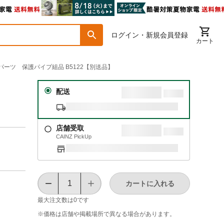
ログイン・新規会員登録
カート
換パーツ 保護パイプ組品 B5122【別送品】
配送
店舗受取
CAINZ PickUp
カートに入れる
最大注文数は
0
です
※価格は​店舗や​掲載場所で​異なる​場合が​あります。