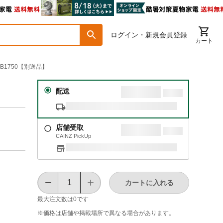
ログイン・新規会員登録
カート
 B1750【別送品】
配送
店舗受取
CAINZ PickUp
カートに入れる
最大注文数は
0
です
※価格は​店舗や​掲載場所で​異なる​場合が​あります。