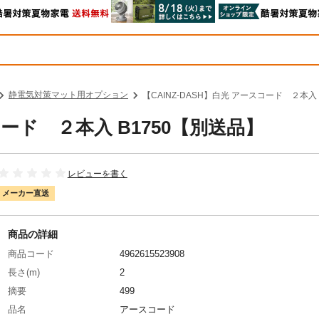
静電気対策マット用オプション
【CAINZ-DASH】白光 アースコード ２本入
コード ２本入 B1750【別送品】
レビューを書く
メーカー直送
商品の詳細
商品コード
4962615523908
長さ(m)
2
摘要
499
品名
アースコード