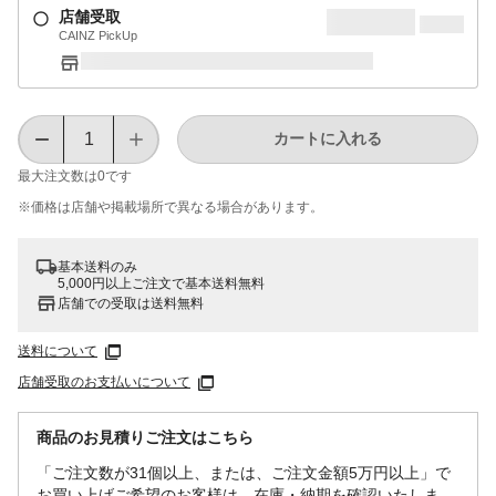
店舗受取
CAINZ PickUp
カートに入れる
最大注文数は
0
です
※価格は​店舗や​掲載場所で​異なる​場合が​あります。
基本送料のみ
5,000円以上ご注文で基本送料無料
店舗での受取は送料無料
送料について
店舗受取のお支払いについて
商品のお見積りご注文はこちら
「ご注文数が31個以上、または、ご注文金額5万円以上」で
お買い上げご希望のお客様は、在庫・納期を確認いたしま