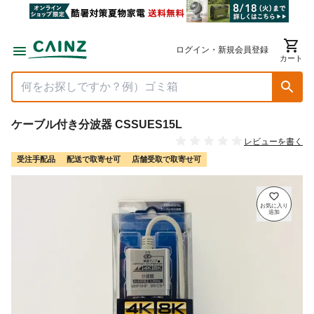
ログイン・新規会員登録
カート
ケーブル付き分波器 CSSUES15L
レビューを書く
受注手配品
配送で取寄せ可
店舗受取で取寄せ可