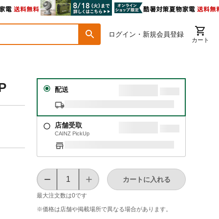
ログイン・新規会員登録
カート
P
配送
店舗受取
CAINZ PickUp
カートに入れる
最大注文数は
0
です
※価格は​店舗や​掲載場所で​異なる​場合が​あります。