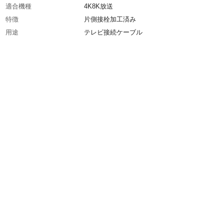
適合機種
4K8K放送
特徴
片側接栓加工済み
用途
テレビ接続ケーブル
商品説明
4C接栓1個と防水キャップ付き
材質
アルミ編組
生産国
中国
製造元
日本アンテナ
重量
0.30㎏