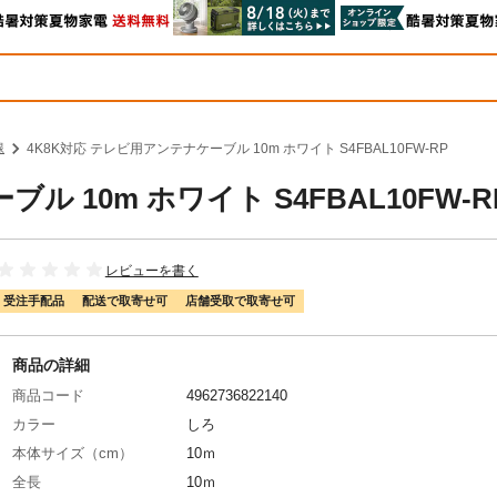
線
4K8K対応 テレビ用アンテナケーブル 10m ホワイト S4FBAL10FW-RP
ル 10m ホワイト S4FBAL10FW-R
レビューを書く
受注手配品
配送で取寄せ可
店舗受取で取寄せ可
商品の詳細
商品コード
4962736822140
カラー
しろ
本体サイズ（cm）
10ｍ
全長
10ｍ