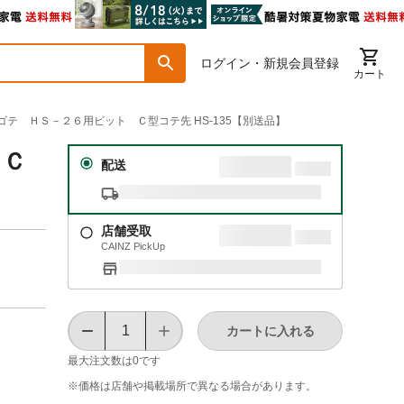
ログイン・新規会員登録
カート
ダゴテ ＨＳ－２６用ビット Ｃ型コテ先 HS-135【別送品】
 Ｃ
配送
店舗受取
CAINZ PickUp
カートに入れる
最大注文数は
0
です
※価格は​店舗や​掲載場所で​異なる​場合が​あります。