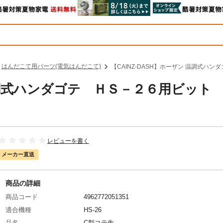
はんだこて用パーツ(電気はんだこて)
【CAINZ-DASH】ホーザン 温調式ハン
 温調式ハンダゴテ ＨＳ－２６用ビット
レビューを書く
メーカー直送
商品の詳細
商品コード
4962772051351
適合機種
HS-26
品名
C型コテ先