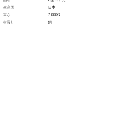
生産国
日本
重さ
7.000G
材質1
銅