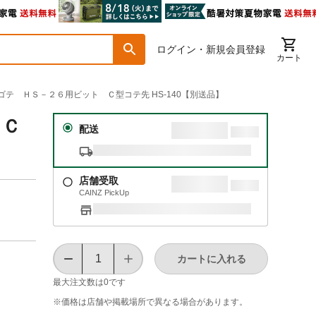
ログイン・新規会員登録
カート
ダゴテ ＨＳ－２６用ビット Ｃ型コテ先 HS-140【別送品】
 Ｃ
配送
店舗受取
CAINZ PickUp
カートに入れる
最大注文数は
0
です
※価格は​店舗や​掲載場所で​異なる​場合が​あります。