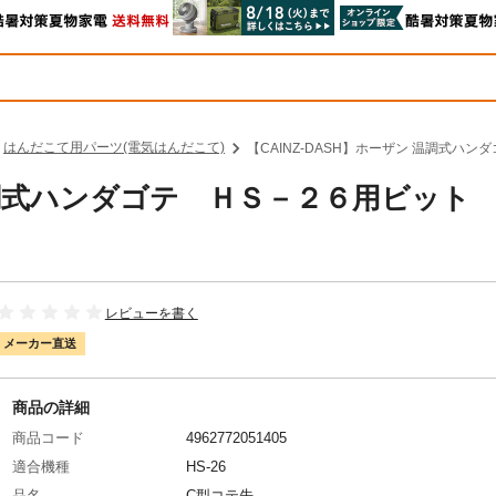
はんだこて用パーツ(電気はんだこて)
【CAINZ-DASH】ホーザン 温調式ハン
 温調式ハンダゴテ ＨＳ－２６用ビット
レビューを書く
メーカー直送
商品の詳細
商品コード
4962772051405
適合機種
HS-26
品名
C型コテ先