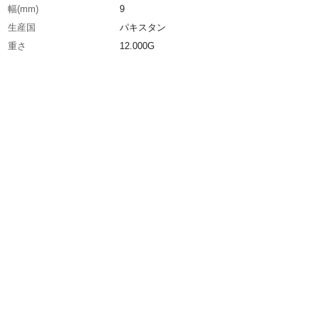
幅(mm)
9
生産国
パキスタン
重さ
12.000G
材質1
64チタン合金ELI材