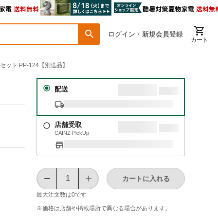
ログイン・新規会員登録
カート
セット PP-124【別送品】
配送
店舗受取
CAINZ PickUp
カートに入れる
最大注文数は
0
です
※価格は​店舗や​掲載場所で​異なる​場合が​あります。