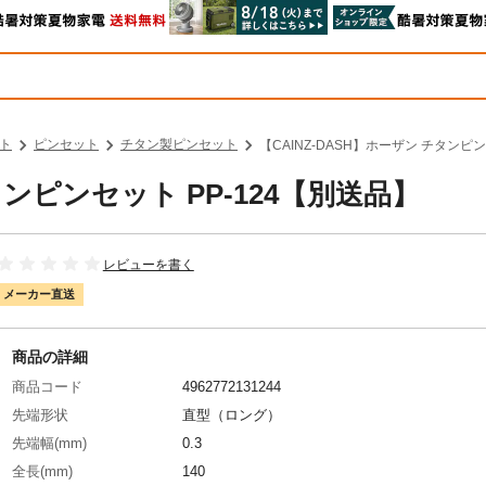
ト
ピンセット
チタン製ピンセット
【CAINZ-DASH】ホーザン チタンピン
タンピンセット PP-124【別送品】
レビューを書く
メーカー直送
商品の詳細
商品コード
4962772131244
先端形状
直型（ロング）
先端幅(mm)
0.3
全長(mm)
140