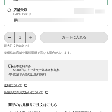
店舗受取
CAINZ PickUp
カートに入れる
最大注文数は
0
です
※価格は​店舗や​掲載場所で​異なる​場合が​あります。
基本送料のみ
5,000円以上ご注文で基本送料無料
店舗での受取は送料無料
送料について
店舗受取のお支払いについて
商品のお見積りご注文はこちら