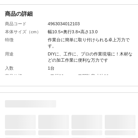
商品の詳細
商品コード
4963034012103
本体サイズ（cm）
幅10.5×奥行3.8×高さ13.0
特徴
作業台に簡単に取り付けられる卓上万力で
す。
用途
DIYに、工作に、プロの作業現場に！木材な
どの加工作業に便利な万力です
入数
1台
商品仕様
●口幅38mm ●口開許容寸法32mm
材質
●本体/鋳鉄製 ●取付け部/鉄
生産国
日本
重量
270g