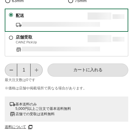
63mm
75mm
配送
店舗受取
CAINZ PickUp
カートに入れる
最大注文数は
0
です
※価格は​店舗や​掲載場所で​異なる​場合が​あります。
基本送料のみ
5,000円以上ご注文で基本送料無料
店舗での受取は送料無料
送料について