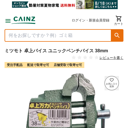
ログイン・新規会員登録
カート
ミツモト 卓上バイス ユニックベンチバイス 38mm
レビューを書く
受注手配品
配送で取寄せ可
店舗受取で取寄せ可