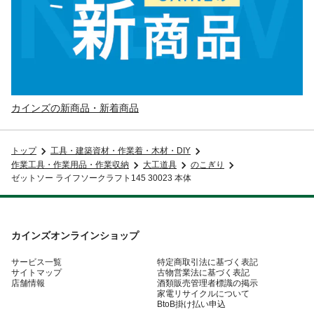
カインズの新商品・新着商品
トップ
工具・建築資材・作業着・木材・DIY
作業工具・作業用品・作業収納
大工道具
のこぎり
ゼットソー ライフソークラフト145 30023 本体
カインズオンラインショップ
サービス一覧
特定商取引法に基づく表記
サイトマップ
古物営業法に基づく表記
店舗情報
酒類販売管理者標識の掲示
家電リサイクルについて
BtoB掛け払い申込