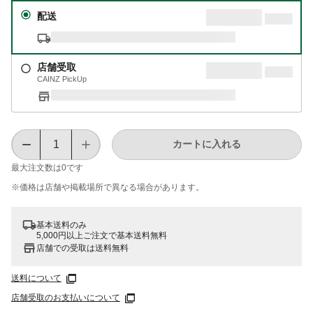
配送
店舗受取
CAINZ PickUp
カートに入れる
最大注文数は
0
です
※価格は​店舗や​掲載場所で​異なる​場合が​あります。
基本送料のみ
5,000円以上ご注文で基本送料無料
店舗での受取は送料無料
送料について
店舗受取のお支払いについて