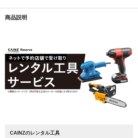
生産国
日本
のこ板厚
0.40mm
商品説明
重量
67g
刃ピッチ
L列に記載
刃渡り
150mm
切り溝幅
L列に記載
適合替刃
ライフソーシリーズ
CAINZのレンタル工具