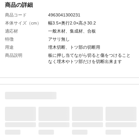
商品の詳細
商品コード
4963041300231
本体サイズ（cm）
幅3.5×奥行2.0×高さ30.2
適応材
一般木材、集成材、合板
特徴
アサリ無し
用途
埋木切断、トツ部の切断用
商品説明
板に押し当てながら切ると傷をつけること
なく埋木やトツ部だけを切断出来ます
使用方法
1材料をクランプ、または手などでしっかり
と固定します。2引く時に力を込め鋸を前後
させます。
商品仕様
●切り溝幅:0.40mm ●刃ピッチ:1.20mm ●
刃先処理/衝撃焼入 ●表面処理/無電解Ni-P
メッキ
材質
●刃材質/SK85 ●柄/ABS
使用上の注意
刃の取り換え時は手袋をするか、刃に布な
どを巻き付けて取り換えをしてください。
硬度
板:HV540~580、刃先HV850~1000