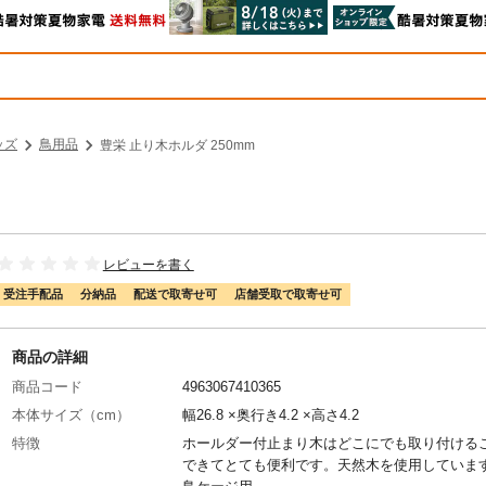
ッズ
鳥用品
豊栄 止り木ホルダ 250mm
レビューを書く
受注手配品
分納品
配送で取寄せ可
店舗受取で取寄せ可
商品の詳細
商品コード
4963067410365
本体サイズ（cm）
幅26.8 ×奥行き4.2 ×高さ4.2
特徴
ホールダー付止まり木はどこにでも取り付ける
できてとても便利です。天然木を使用していま