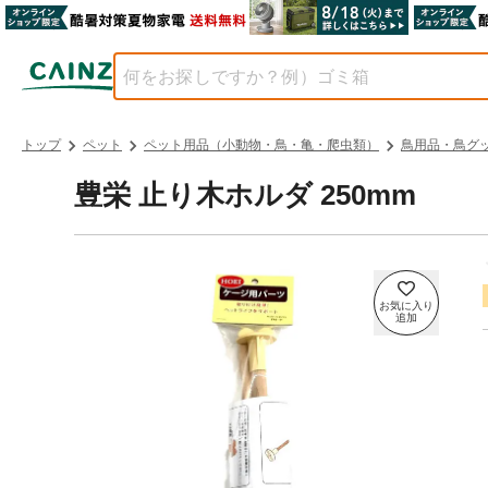
トップ
ペット
ペット用品（小動物・鳥・亀・爬虫類）
鳥用品・鳥グ
豊栄 止り木ホルダ 250mm