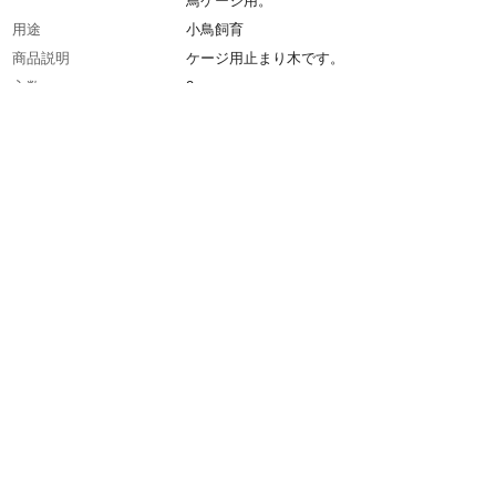
鳥ケージ用。
用途
小鳥飼育
商品説明
ケージ用止まり木です。
入数
2
原材料
天然木・プラスチック
使用方法
ケージに取り付けて使用します。
使用上の注意
説明書をよく読んで理解してから組み立ててく
い。また付属の部品は正しく取り付けてくださ
生産国
日本
飼育匹数目安
1
重量
48g
対象動物
小鳥・小型インコ