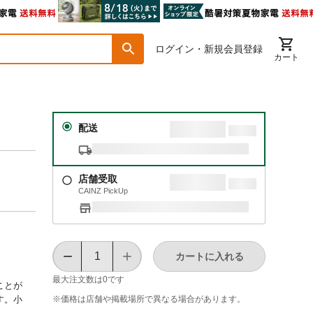
ログイン・新規会員登録
カート
配送
店舗受取
CAINZ PickUp
カートに入れる
最大注文数は
0
です
ことが
※価格は​店舗や​掲載場所で​異なる​場合が​あります。
す。小