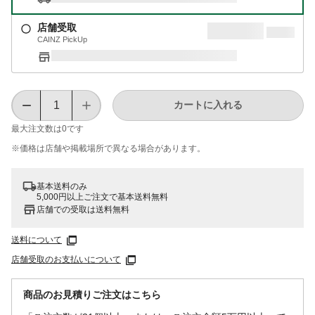
店舗受取
CAINZ PickUp
カートに入れる
最大注文数は
0
です
※価格は​店舗や​掲載場所で​異なる​場合が​あります。
基本送料のみ
5,000円以上ご注文で基本送料無料
店舗での受取は送料無料
送料について
店舗受取のお支払いについて
商品のお見積りご注文はこちら