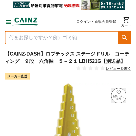
ログイン・新規会員登録
カート
【CAINZ-DASH】ロブテックス ステージドリル コーテ
ィング ９段 六角軸 ５－２１ LBH521G【別送品】
レビューを書く
メーカー直送