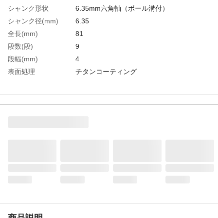
シャンク形状
6.35mm六角軸（ボール溝付）
シャンク径(mm)
6.35
全長(mm)
81
段数(段)
9
段幅(mm)
4
表面処理
チタンコーティング
穴あけ寸法(φ)
5、7、9、11、13、15、17、19、21
生産国
日本
重さ
80.000G
材質1
コバルトハイス
商品説明