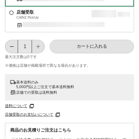
店舗受取
CAINZ PickUp
カートに入れる
最大注文数は
0
です
※価格は​店舗や​掲載場所で​異なる​場合が​あります。
基本送料のみ
5,000円以上ご注文で基本送料無料
店舗での受取は送料無料
送料について
店舗受取のお支払いについて
商品のお見積りご注文はこちら