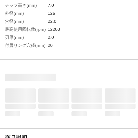
チップ高さ(mm)
7.0
外径(mm)
126
穴径(mm)
22.0
最高使用回転数(rpm)
12200
刃厚(mm)
2.0
付属リング穴径(mm)
20
最高使用回転数
12200
(min［［の－１
乗］］)
生産国
日本
重さ
210.000G
材質1
台金：特殊鋼
材質2
チップ：ダイヤ砥粒他
商品説明