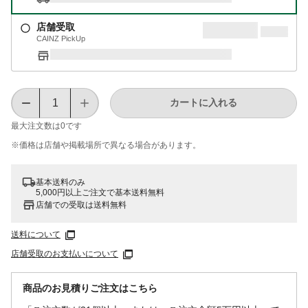
店舗受取
CAINZ PickUp
カートに入れる
最大注文数は
0
です
※価格は​店舗や​掲載場所で​異なる​場合が​あります。
基本送料のみ
5,000円以上ご注文で基本送料無料
店舗での受取は送料無料
送料について
店舗受取のお支払いについて
商品のお見積りご注文はこちら