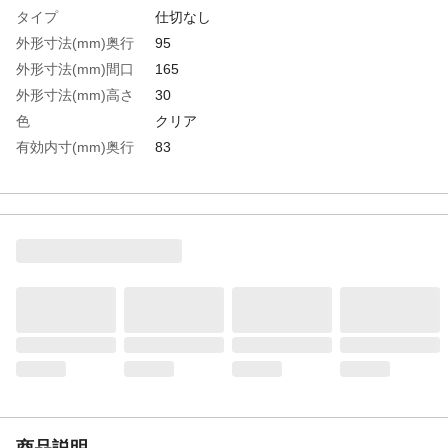
タイプ
仕切なし
外形寸法(mm)奥行
95
外形寸法(mm)間口
165
外形寸法(mm)高さ
30
色
クリア
有効内寸(mm)奥行
83
有効内寸(mm)間口
157
有効内寸(mm)高さ
26
生産国
日本
重さ
70.000G
材質1
ポリプロピレン（PP）
商品説明