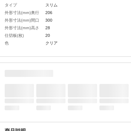
タイプ
スリム
外形寸法(mm)奥行
206
外形寸法(mm)間口
300
外形寸法(mm)高さ
28
仕切板(枚)
20
色
クリア
有効内寸(mm)奥行
165
有効内寸(mm)間口
288
有効内寸(mm)高さ
24
生産国
日本
重さ
400.000G
材質1
ポリプロピレン(PP)
商品説明