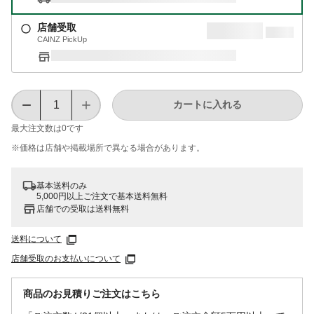
店舗受取
CAINZ PickUp
カートに入れる
最大注文数は
0
です
※価格は​店舗や​掲載場所で​異なる​場合が​あります。
基本送料のみ
5,000円以上ご注文で基本送料無料
店舗での受取は送料無料
送料について
店舗受取のお支払いについて
商品のお見積りご注文はこちら