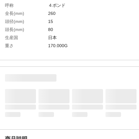
呼称
４ポンド
全長(mm)
260
頭径(mm)
15
頭長(mm)
80
生産国
日本
重さ
170.000G
材質1
頭部：真鍮
材質2
ヘッド：銅、ナイロン
材質3
柄：樫
商品説明