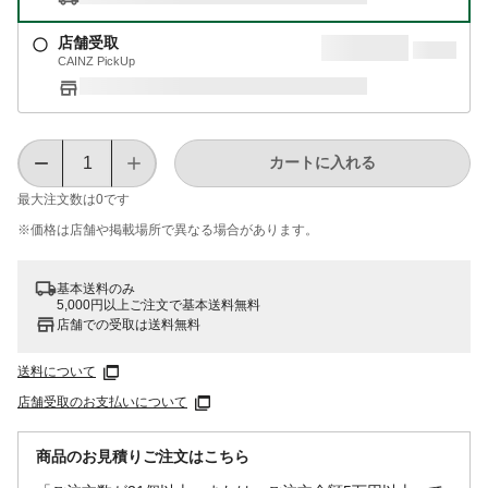
店舗受取
CAINZ PickUp
カートに入れる
最大注文数は
0
です
※価格は​店舗や​掲載場所で​異なる​場合が​あります。
基本送料のみ
5,000円以上ご注文で基本送料無料
店舗での受取は送料無料
送料について
店舗受取のお支払いについて
商品のお見積りご注文はこちら