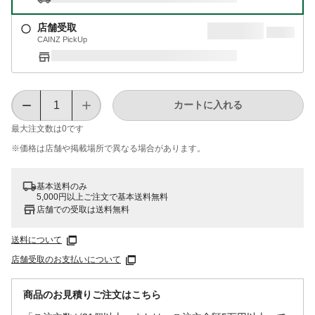
店舗受取
CAINZ PickUp
カートに入れる
最大注文数は
0
です
※価格は​店舗や​掲載場所で​異なる​場合が​あります。
基本送料のみ
5,000円以上ご注文で基本送料無料
店舗での受取は送料無料
送料について
店舗受取のお支払いについて
商品のお見積りご注文はこちら