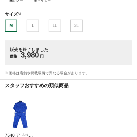
杢グレー
杢ネイビー
サイズ
M
M
L
LL
3L
販売を終了しました
3,980
価格
円
※価格は​店舗や​掲載場所で​異なる​場合が​あります。
スタッフおすすめの類似商品
7540 アドベントレイン ブルー M