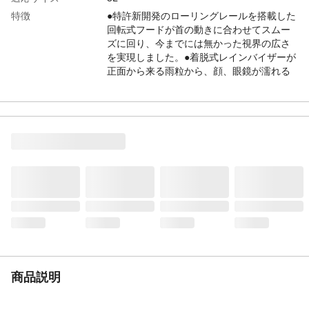
特徴
●特許新開発のローリングレールを搭載した
回転式フードが首の動きに合わせてスムー
ズに回り、今までには無かった視界の広さ
を実現しました。●着脱式レインバイザーが
正面から来る雨粒から、顔、眼鏡が濡れる
のを防ぎ良好な視界を確保してくれます。
用途
通勤、通学、一般作業、アウトドア等に。
入数
1
商品仕様
●耐水圧(mm):10000●透湿性:5000g/m[[の2
乗]]・24hrs
材質・素材
表地:ポリエステル100%(TPUラミネート)、
裏地:ポリエステル100%(上下総裏メッシュ)
生産国
中国
商品説明