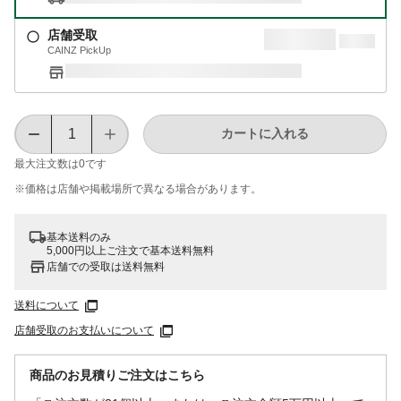
店舗受取
CAINZ PickUp
カートに入れる
最大注文数は
0
です
※価格は​店舗や​掲載場所で​異なる​場合が​あります。
基本送料のみ
5,000円以上ご注文で基本送料無料
店舗での受取は送料無料
送料について
店舗受取のお支払いについて
商品のお見積りご注文はこちら