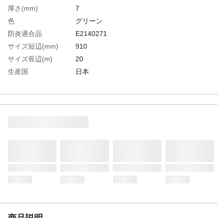
厚さ(mm)
7
色
グリーン
防炎適合品
E2140271
サイズ短辺(mm)
910
サイズ長辺(m)
20
生産国
日本
重さ
16.500KG
材質1
表面:ポリプロピレン(PP)
材質2
裏面:合成ゴム(SBR)
商品説明