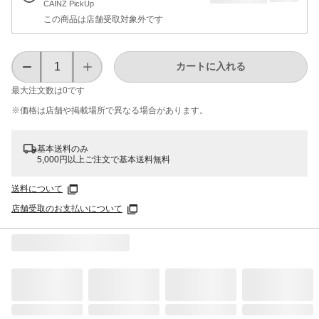
CAINZ PickUp
この商品は店舗受取対象外です
カートに入れる
最大注文数は
0
です
※価格は​店舗や​掲載場所で​異なる​場合が​あります。
基本送料のみ
5,000円以上ご注文で基本送料無料
送料について
店舗受取のお支払いについて