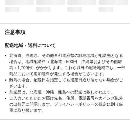
豆・ごまを含む)
栄養成分表示
(100g)あたり エネルギー368kcal たんぱ
く質37.2g 脂質10.1g 炭水化物32.1g 食
塩相当量2.6g(この表示値は、目安です。)
カロリー
368
注意事項
重量
200g
召し上がり方
そのままお召し上がりください。
配送地域・送料について
賞味期限
120日
北海道、沖縄県、その他各都道府県の離島地域が配送先となる
場合は、地域配送料（北海道：500円、沖縄県およびその他離
島：1,700円）がかかります。これら以外の配送地域でも、一部
商品において追加送料が発生する場合がございます。
離島の場合、配送日を指定しても指定日通り届かない場合がご
ざいます。
別送品は、北海道・沖縄・離島への配送は致しかねます。
ご入力いただいたお届け先名、住所、電話番号をカインズ以外
の出荷元に開示します。プライバシーポリシーの規定に則り厳
重に取り扱います。