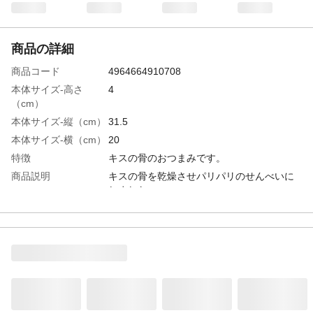
商品の詳細
商品コード
4964664910708
本体サイズ-高さ
4
（cm）
本体サイズ-縦（cm）
31.5
本体サイズ-横（cm）
20
特徴
キスの骨のおつまみです。
商品説明
キスの骨を乾燥させパリパリのせんべいに
しました。
使用上の注意
●開封後は賞味期限にかかわらずお早めにお
召し上がりください。●賞味期限は未開封の
状態で表示されている方法で保存したとき
に品質が保たれる期限です。
内容量
190g
原材料
きす骨、砂糖、水飴、醤油、ごま、食塩、
唐辛子/調味料(アミノ酸)、(一部に小麦・大