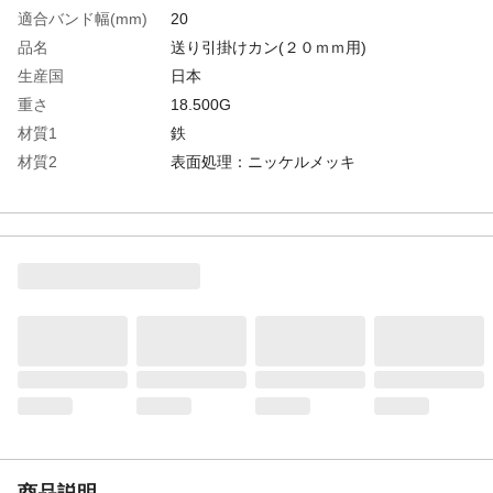
適合バンド幅(mm)
20
品名
送り引掛けカン(２０ｍｍ用)
生産国
日本
重さ
18.500G
材質1
鉄
材質2
表面処理：ニッケルメッキ
商品説明