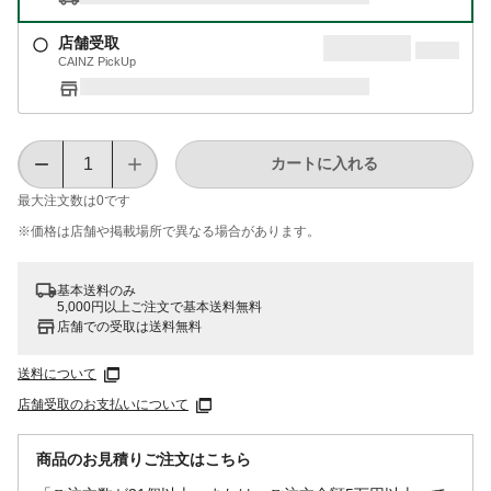
店舗受取
CAINZ PickUp
カートに入れる
最大注文数は
0
です
※価格は​店舗や​掲載場所で​異なる​場合が​あります。
基本送料のみ
5,000円以上ご注文で基本送料無料
店舗での受取は送料無料
送料について
店舗受取のお支払いについて
商品のお見積りご注文はこちら