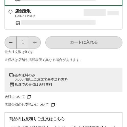
店舗受取
CAINZ PickUp
カートに入れる
最大注文数は
0
です
※価格は​店舗や​掲載場所で​異なる​場合が​あります。
基本送料のみ
5,000円以上ご注文で基本送料無料
店舗での受取は送料無料
送料について
店舗受取のお支払いについて
商品のお見積りご注文はこちら