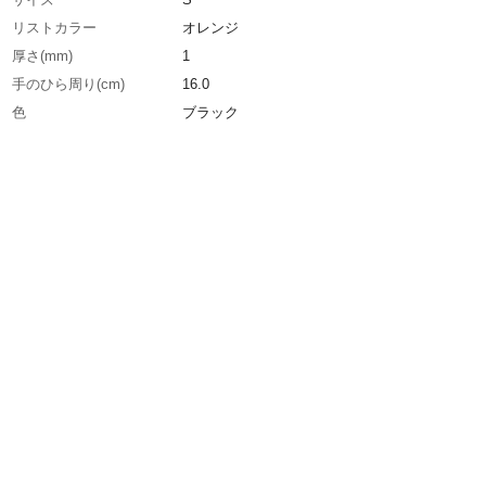
リストカラー
オレンジ
厚さ(mm)
1
手のひら周り(cm)
16.0
色
ブラック
全長(cm)
20.0
中指長さ(cm)
6.5
生産国
中国
重さ
20.000G
材質1
手袋：ナイロン100%
材質2
手のひら部：ポリウレタン