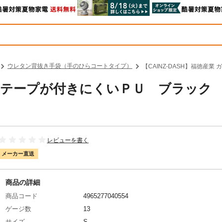
ウレタン背抜き手袋（手のひらコートタイプ）
【CAINZ-DASH】福徳産業
 ガムテープが付きにくいＰＵ ブラック
レビューを書く
メーカー直送
商品の詳細
商品コード
4965277040554
ゲージ数
13
サイズ
S