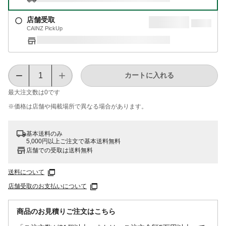
店舗受取
CAINZ PickUp
カートに入れる
最大注文数は
0
です
※価格は​店舗や​掲載場所で​異なる​場合が​あります。
基本送料のみ
5,000円以上ご注文で基本送料無料
店舗での受取は送料無料
送料について
店舗受取のお支払いについて
商品のお見積りご注文はこちら