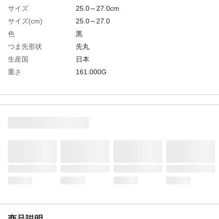
サイズ
25.0～27.0cm
サイズ(cm)
25.0～27.0
色
黒
つま先形状
先丸
生産国
日本
重さ
161.000G
材質1
綿(コーマ糸使用)・ポリエステル・ポリウレ
タン
商品説明