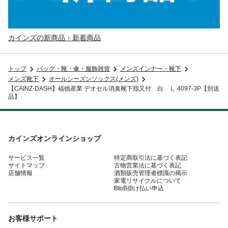
カインズの新商品・新着商品
トップ
バッグ・靴・傘・服飾雑貨
メンズインナー・靴下
メンズ靴下
オールシーズンソックス(メンズ)
【CAINZ-DASH】福徳産業 デオセル消臭靴下指又付 白 Ｌ 4097-3P【別送
品】
カインズオンラインショップ
サービス一覧
特定商取引法に基づく表記
サイトマップ
古物営業法に基づく表記
店舗情報
酒類販売管理者標識の掲示
家電リサイクルについて
BtoB掛け払い申込
お客様サポート