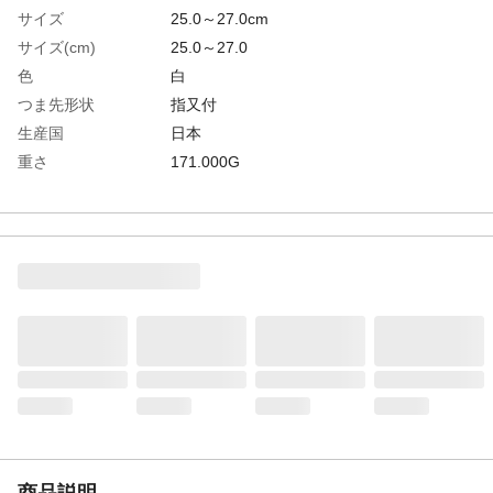
サイズ
25.0～27.0cm
サイズ(cm)
25.0～27.0
色
白
つま先形状
指又付
生産国
日本
重さ
171.000G
材質1
綿・再生繊維（リヨセル）・ポリエステ
ル・ポリウレタン
商品説明