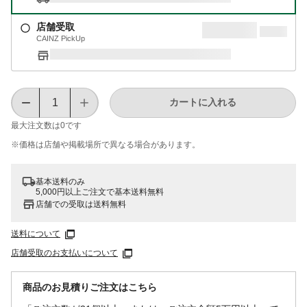
店舗受取
CAINZ PickUp
カートに入れる
最大注文数は
0
です
※価格は​店舗や​掲載場所で​異なる​場合が​あります。
基本送料のみ
5,000円以上ご注文で基本送料無料
店舗での受取は送料無料
送料について
店舗受取のお支払いについて
商品のお見積りご注文はこちら