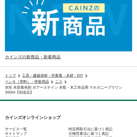
カインズの新商品・新着商品
トップ
工具・建築資材・作業着・木材・DIY
ペンキ（塗料）・塗装用品
ニス
水性 木部着色剤 ポアーステイン 木彫・木工作品用 マホガニーブラウン
300ml【別送品】
カインズオンラインショップ
サービス一覧
特定商取引法に基づく表記
サイトマップ
古物営業法に基づく表記