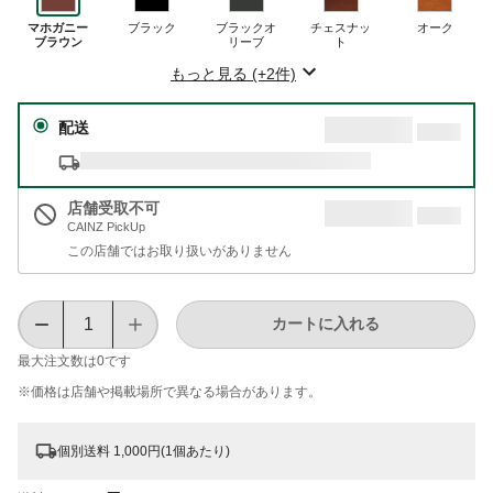
マホガニー
ブラック
ブラックオ
チェスナッ
オーク
ブラウン
リーブ
ト
もっと見る (+2件)
配送
店舗受取不可
CAINZ PickUp
この店舗ではお取り扱いがありません
カートに入れる
最大注文数は
0
です
※価格は​店舗や​掲載場所で​異なる​場合が​あります。
個別送料 1,000円(1個あたり)