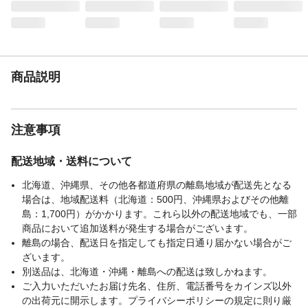
種類
1回塗り
危険等級
該当しない
生産国
日本
販売元
和信ペイント
商品説明
乾燥時間
20℃:約1時間
塗り面積
約4～8平方メートル(1回塗り)
有機溶剤中毒予防規
該当しない
注意事項
則
労働安全衛生法によ
該当しない
配送地域・送料について
る表示
北海道、沖縄県、その他各都道府県の離島地域が配送先となる
場合は、地域配送料（北海道：500円、沖縄県およびその他離
島：1,700円）がかかります。これら以外の配送地域でも、一部
商品において追加送料が発生する場合がございます。
離島の場合、配送日を指定しても指定日通り届かない場合がご
ざいます。
別送品は、北海道・沖縄・離島への配送は致しかねます。
ご入力いただいたお届け先名、住所、電話番号をカインズ以外
の出荷元に開示します。プライバシーポリシーの規定に則り厳