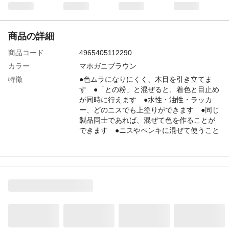
商品の詳細
商品コード
4965405112290
カラー
マホガニブラウン
特徴
●色ムラになりにくく、木目を引き立てま
す ●「との粉」と混ぜると、着色と目止め
が同時に行えます ●水性・油性・ラッカ
ー、どのニスでも上塗りができます ●同じ
製品同士であれば、混ぜて色を作ることが
できます ●ニスやペンキに混ぜて使うこと
はできません。
用途
木工作品、木彫、家具、木の床、階段な
ど、未塗装木部の着色用
容量
300ml
成分
合成樹脂、顔料、水
使用上の注意
●使用前にラベルをよく読む●ラベルの記載
以外には使用しない●小児の手の届くところ
には置かない