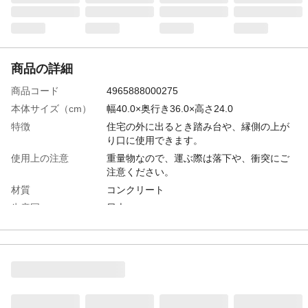
商品の詳細
商品コード
4965888000275
本体サイズ（cm）
幅40.0×奥行き36.0×高さ24.0
特徴
住宅の外に出るとき踏み台や、縁側の上が
り口に使用できます。
使用上の注意
重量物なので、運ぶ際は落下や、衝突にご
注意ください。
材質
コンクリート
生産国
日本
重量
31kg