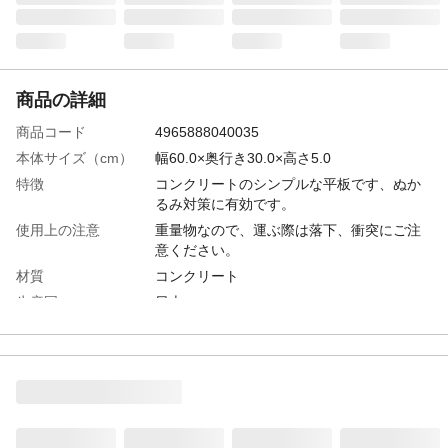
商品の詳細
商品コード
4965888040035
本体サイズ（cm）
幅60.0×奥行き30.0×高さ5.0
特徴
コンクリートのシンプルな平板です、ぬか
るみ対策に有効です。
使用上の注意
重量物なので、運ぶ際は落下、衝突にご注
意ください。
材質
コンクリート
生産国
日本
重量
21kg