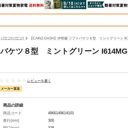
バケツ(バケツ)
【CAINZ-DASH】伊勢藤 ソフトバケツ８型 ミントグリーン I
フトバケツ８型 ミントグリーン I614M
レビューを書く
メーカー直送
商品の詳細
商品コード
4966149614101
奥行(mm)
300
間口(mm)
328