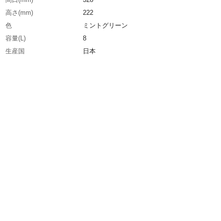
高さ(mm)
222
色
ミントグリーン
容量(L)
8
生産国
日本
重さ
504.000G
材質1
本体：熱可塑性エラストマー ●ハンドル・枠
ポリプロピレン