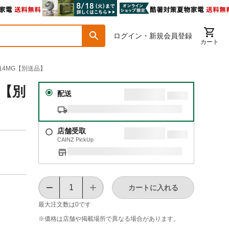
ログイン・新規会員登録
カート
614MG【別送品】
G【別
配送
店舗受取
CAINZ PickUp
カートに入れる
最大注文数は
0
です
※価格は​店舗や​掲載場所で​異なる​場合が​あります。