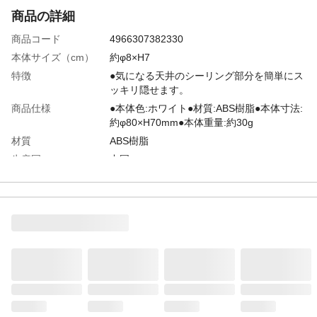
商品の詳細
商品コード
4966307382330
本体サイズ（cm）
約φ8×H7
特徴
●気になる天井のシーリング部分を簡単にス
ッキリ隠せます。
商品仕様
●本体色:ホワイト●材質:ABS樹脂●本体寸法:
約φ80×H70mm●本体重量:約30g
材質
ABS樹脂
生産国
中国
重量
30g