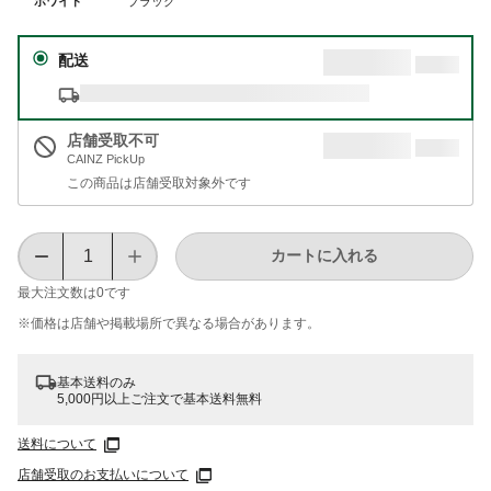
ホワイト
ブラック
配送
店舗受取不可
CAINZ PickUp
この商品は店舗受取対象外です
カートに入れる
最大注文数は
0
です
※価格は​店舗や​掲載場所で​異なる​場合が​あります。
基本送料のみ
5,000円以上ご注文で基本送料無料
送料について
店舗受取のお支払いについて