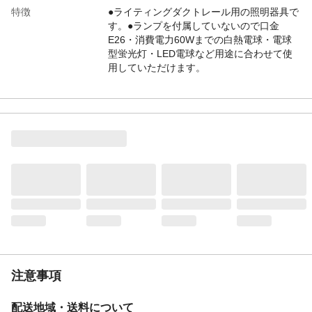
特徴
●ライティングダクトレール用の照明器具で
す。●ランプを付属していないので口金
E26・消費電力60Wまでの白熱電球・電球
型蛍光灯・LED電球など用途に合わせて使
用していただけます。
用途
●ライティングダクトレール用の照明器具で
す。●ランプを付属していないので口金
E26・消費電力60Wまでの白熱電球・電球
型蛍光灯・LED電球など用途に合わせて使
用していただけます。
商品仕様
●口金:E26●材質:ウッド+スチール●消費電
力:60W●定格電圧:AC100V●本体寸法:セー
ド:約φ106×H100、アーム:約40mm●本体重
量:約295g
電源
ライティングダクト
定格消費電力
60Wまで
消費電力
60Wまで
光源
電球(付属無し)
注意事項
定格電圧
100V
配送地域・送料について
生産国
中国