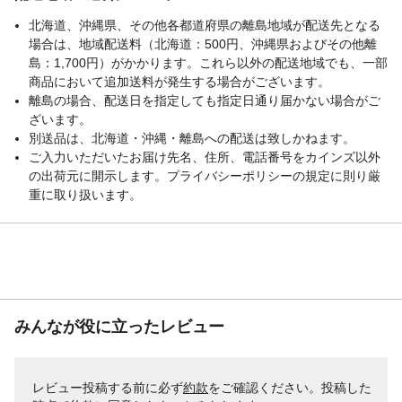
設置場所
屋内
北海道、沖縄県、その他各都道府県の離島地域が配送先となる
適合ランプ
場合は、地域配送料（北海道：500円、沖縄県およびその他離
口金E26 60Wまで
島：1,700円）がかかります。これら以外の配送地域でも、一部
明るさ
60Wまで
商品において追加送料が発生する場合がございます。
離島の場合、配送日を指定しても指定日通り届かない場合がご
ざいます。
別送品は、北海道・沖縄・離島への配送は致しかねます。
ご入力いただいたお届け先名、住所、電話番号をカインズ以外
の出荷元に開示します。プライバシーポリシーの規定に則り厳
重に取り扱います。
みんなが役に立ったレビュー
レビュー投稿する前に必ず
約款
をご確認ください。投稿した