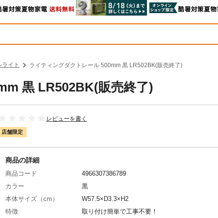
ルライト
ライティングダクトレール 500mm 黒 LR502BK(販売終了)
 黒 LR502BK(販売終了)
レビューを書く
店舗限定
商品の詳細
商品コード
4966307386789
カラー
黒
本体サイズ（cm）
W57.5×D3.3×H2
特徴
取り付け簡単で工事不要！