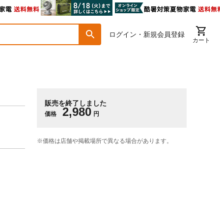
ログイン・新規会員登録
カート
販売を終了しました
2,980
価格
円
※価格は​店舗や​掲載場所で​異なる​場合が​あります。