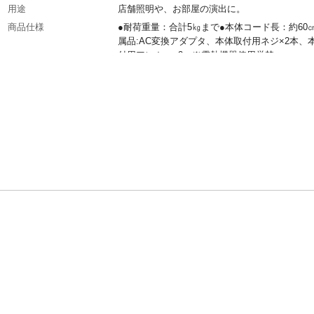
用途
店舗照明や、お部屋の演出に。
商品仕様
●耐荷重量：合計5㎏まで●本体コード長：約60
属品:AC変換アダプタ、本体取付用ネジ×2本、
付用アンカー×2 ※電熱機器使用厳禁
電源
引掛けシーリング、コンセント
消費電力
合計600Wまで
定格電圧
AC100V
生産国
中国
設置場所
屋内