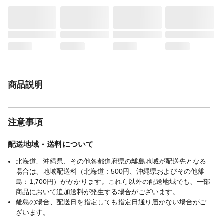
消費電力
合計600W以下でご使用ください。
電気代
ダクトレール自体の消費電力は無し。
光源
付属無し
定格寿命
付属光源無し
定格電圧
AC100V
点灯方法
壁スイッチ
生産国
中国
商品説明
口金
付属電球無し
設置場所
屋内
適合ランプ
付属電球無し
注意事項
電気工事
不要
明るさ
合計600W以下でご使用ください。
配送地域・送料について
北海道、沖縄県、その他各都道府県の離島地域が配送先となる
場合は、地域配送料（北海道：500円、沖縄県およびその他離
島：1,700円）がかかります。これら以外の配送地域でも、一部
商品において追加送料が発生する場合がございます。
離島の場合、配送日を指定しても指定日通り届かない場合がご
ざいます。