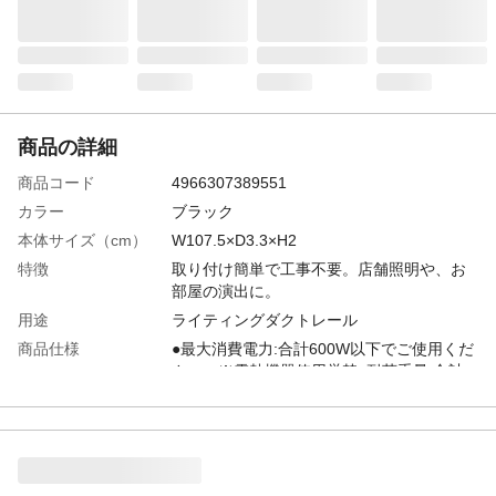
商品の詳細
商品コード
4966307389551
カラー
ブラック
本体サイズ（cm）
W107.5×D3.3×H2
特徴
取り付け簡単で工事不要。店舗照明や、お
部屋の演出に。
用途
ライティングダクトレール
商品仕様
●最大消費電力:合計600W以下でご使用くだ
さい。※電熱機器使用厳禁●耐荷重量:合計
5kgまで●コード長:0.6m●材質:鉄●付属
品:AC変換アダプタ、本体取付用ネジ×2本
電源
引掛けシーリング、コンセント
定格消費電力
合計600W以下でご使用ください。