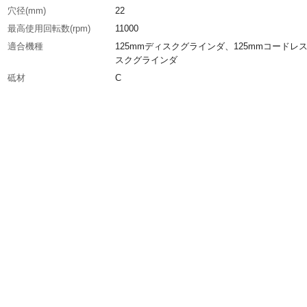
穴径(mm)
22
最高使用回転数(rpm)
11000
適合機種
125mmディスクグラインダ、125mmコードレ
スクグラインダ
砥材
C
粒度(#)
C-P24
生産国
日本
重さ
366.000G