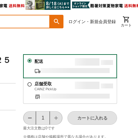
ログイン・新規会員登録
カート
２５
配送
店舗受取
CAINZ PickUp
カートに入れる
最大注文数は
0
です
※価格は​店舗や​掲載場所で​異なる​場合が​あります。