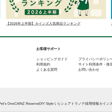
【2026年上半期】カインズ人気商品ランキング
お客様サポート
ショッピングガイド
プライバシーポリシ
利用規約
サイト利用条件・推
よくある質問
お問い合わせ
Pet’s One
CAINZ Reserve
DIY Style
くらシェア
トラノテ
採用情報
カインズ