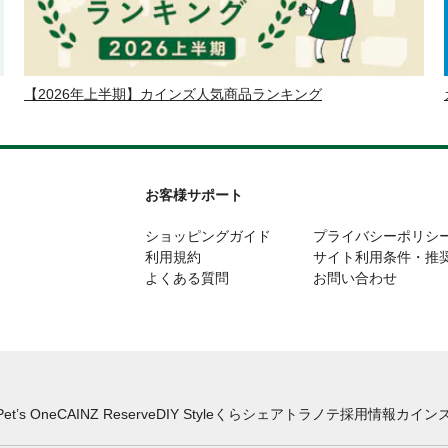
【2026年上半期】カインズ人気商品ランキング
お客様サポート
ショッピングガイド
プライバシーポリシ
利用規約
サイト利用条件・推
よくある質問
お問い合わせ
Pet’s One
CAINZ Reserve
DIY Style
くらシェア
トラノテ
採用情報
カインズ