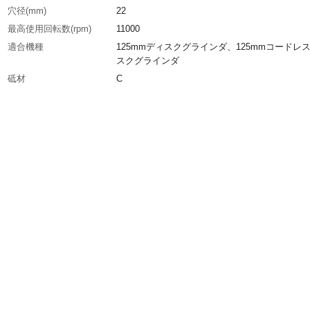
穴径(mm)
22
最高使用回転数(rpm)
11000
適合機種
125mmディスクグラインダ、125mmコードレ
スクグラインダ
砥材
C
粒度(#)
C-P120
生産国
日本
重さ
166.000G