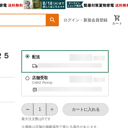
ログイン・新規会員登録
カート
２５
配送
店舗受取
CAINZ PickUp
カートに入れる
最大注文数は
0
です
※価格は​店舗や​掲載場所で​異なる​場合が​あります。