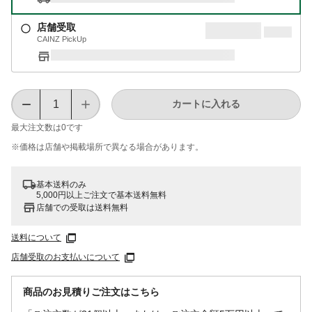
店舗受取
CAINZ PickUp
カートに入れる
最大注文数は
0
です
※価格は​店舗や​掲載場所で​異なる​場合が​あります。
基本送料のみ
5,000円以上ご注文で基本送料無料
店舗での受取は送料無料
送料について
店舗受取のお支払いについて
商品のお見積りご注文はこちら