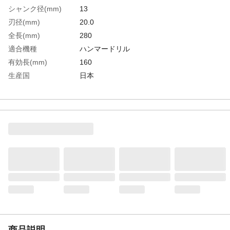
シャンク径(mm)
13
刃径(mm)
20.0
全長(mm)
280
適合機種
ハンマードリル
有効長(mm)
160
生産国
日本
重さ
399.000G
材質1
刃部：超硬チップ
商品説明