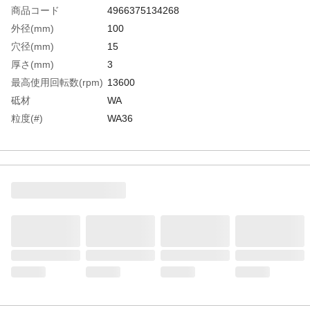
商品コード
4966375134268
外径(mm)
100
穴径(mm)
15
厚さ(mm)
3
最高使用回転数(rpm)
13600
砥材
WA
粒度(#)
WA36
生産国
日本
重さ
1036.000G