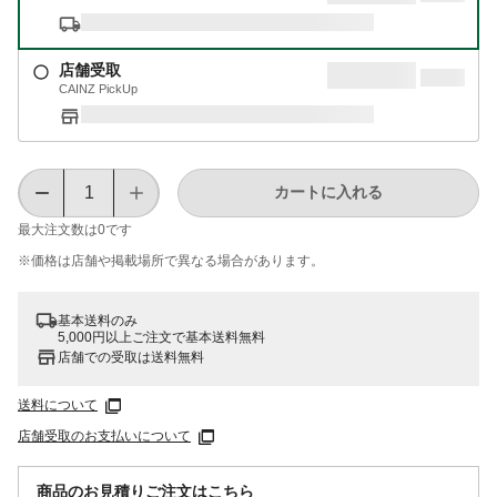
店舗受取
CAINZ PickUp
カートに入れる
最大注文数は
0
です
※価格は​店舗や​掲載場所で​異なる​場合が​あります。
基本送料のみ
5,000円以上ご注文で基本送料無料
店舗での受取は送料無料
送料について
店舗受取のお支払いについて
商品のお見積りご注文はこちら