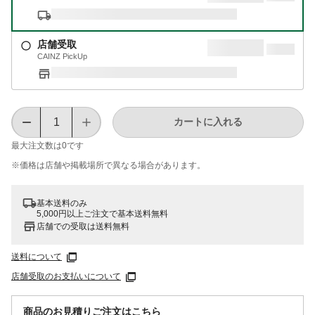
店舗受取
CAINZ PickUp
カートに入れる
最大注文数は
0
です
※価格は​店舗や​掲載場所で​異なる​場合が​あります。
基本送料のみ
5,000円以上ご注文で基本送料無料
店舗での受取は送料無料
送料について
店舗受取のお支払いについて
商品のお見積りご注文はこちら