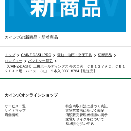
カインズの新商品・新着商品
トップ
CAINZ-DASH PRO
電動・油圧・空圧工具
切断用品
バンドソー
バンドソー替刃
【CAINZ-DASH】工機ホールディングス 帯のこ刃 ＣＢ１２ＶＡ２、ＣＢ１
２ＦＡ２用 ハイス ８山 ５本入 0031-8784【別送品】
カインズオンラインショップ
サービス一覧
特定商取引法に基づく表記
サイトマップ
古物営業法に基づく表記
店舗情報
酒類販売管理者標識の掲示
家電リサイクルについて
BtoB掛け払い申込