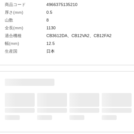
商品コード
4966375135210
厚さ(mm)
0.5
山数
8
全長(mm)
1130
適合機種
CB3612DA、CB12VA2、CB12FA2
幅(mm)
12.5
生産国
日本
重さ
460.000G
材質1
ハイス(マトリックス2)